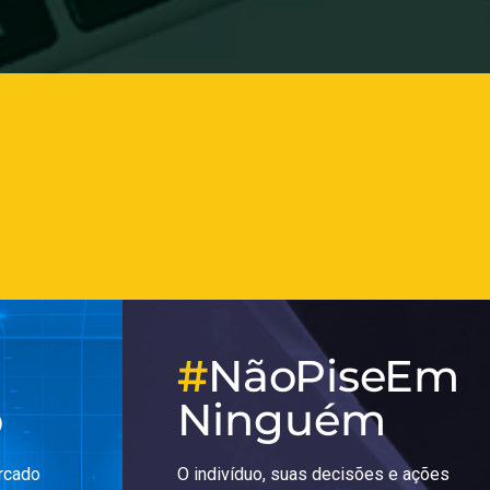
#
Não Pise Em
o
Ninguém
rcado
O indivíduo, suas decisões e ações