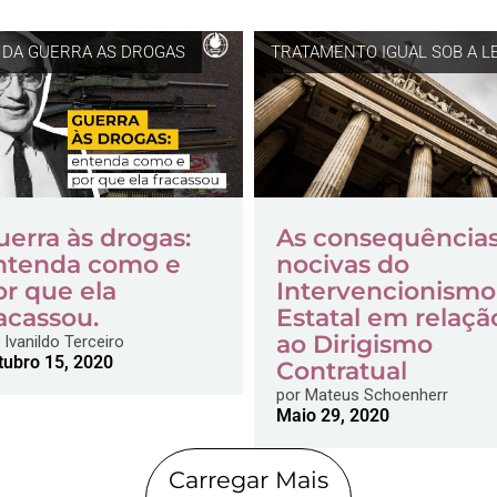
 DA GUERRA AS DROGAS
TRATAMENTO IGUAL SOB A LE
uerra às drogas:
As consequência
ntenda como e
nocivas do
or que ela
Intervencionismo
acassou.
Estatal em relaçã
ao Dirigismo
Ivanildo Terceiro
tubro 15, 2020
Contratual
por
Mateus Schoenherr
Maio 29, 2020
Carregar Mais