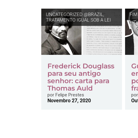
UNCATEGORIZED @BRAZIL
,
FIM
TRATAMENTO IGUAL SOB A LEI
Frederick Douglass
G
para seu antigo
e
senhor: carta para
p
Thomas Auld
fr
por
Felipe Prestes
por
Novembro 27, 2020
Ou