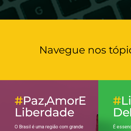
Navegue nos tópi
#
Paz, Amor E
#
L
Liberdade
De
O Brasil é uma região com grande
É essenc