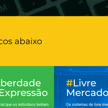
cos abaixo
iberdade
#
Livre
 Expressão
Mercad
ial que os indivíduos tenham
Os sistemas de livre me